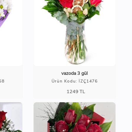
vazoda 3 gül
68
Ürün Kodu: İZÇ1476
1249
TL