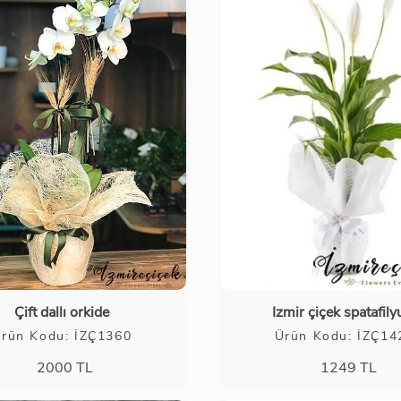
Çift dallı orkide
Izmir çiçek spatafil
rün Kodu: İZÇ1360
Ürün Kodu: İZÇ14
2000
TL
1249
TL