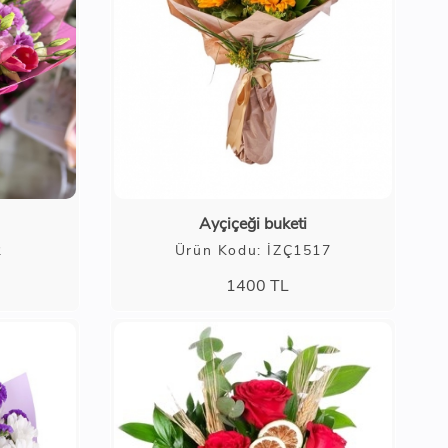
Ayçiçeği buketi
2
Ürün Kodu: İZÇ1517
1400
TL