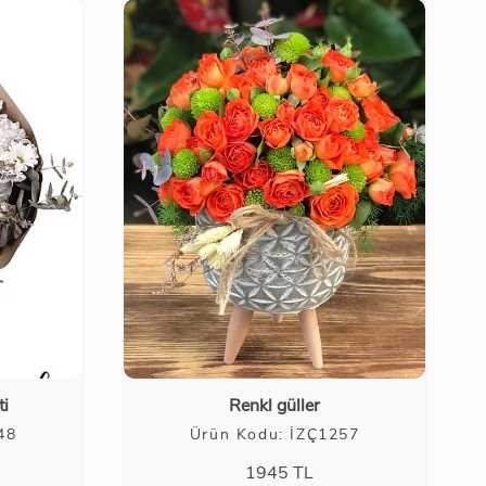
ti
Renkl güller
48
Ürün Kodu: İZÇ1257
1945
TL