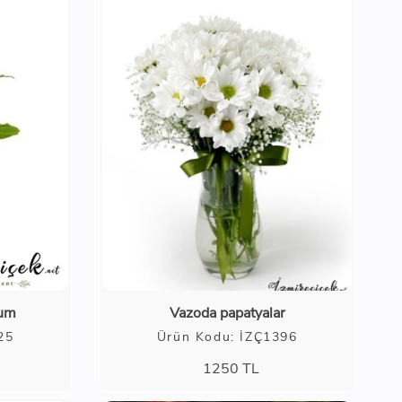
yum
Vazoda papatyalar
25
Ürün Kodu: İZÇ1396
1250
TL