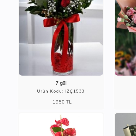
7 gül
Ürün Kodu: İZÇ1533
1950
TL