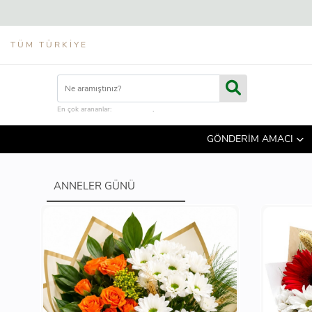
TÜM TÜRKIYE
En çok arananlar:
çiçek kutusu
,
hediye sepeti
GÖNDERİM AMACI
ANNELER GÜNÜ