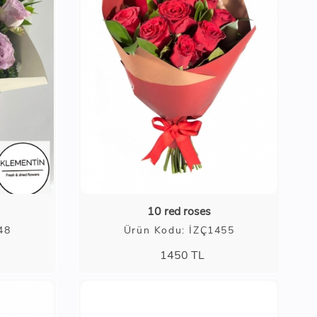
10 red roses
48
Ürün Kodu: İZÇ1455
1450
TL