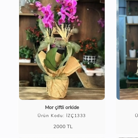
Mor çiftli orkide
Ürün Kodu: İZÇ1333
Ü
2000
TL