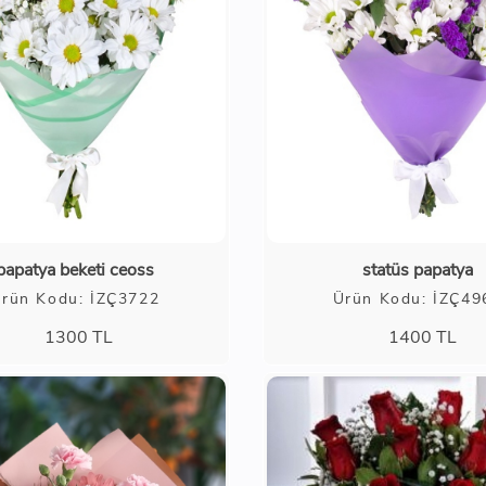
papatya beketi ceoss
statüs papatya
rün Kodu: İZÇ3722
Ürün Kodu: İZÇ49
1300
TL
1400
TL