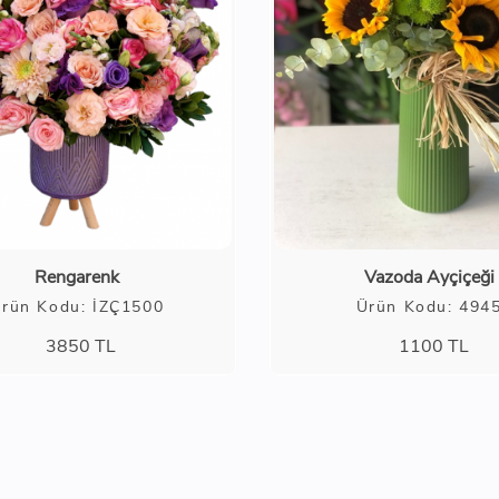
Rengarenk
Vazoda Ayçiçeği
rün Kodu: İZÇ1500
Ürün Kodu: 494
3850
TL
1100
TL