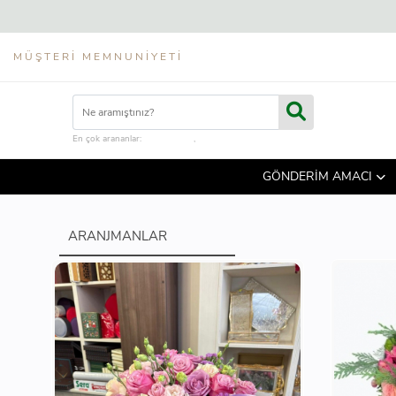
MÜŞTERI MEMNUNIYETI
En çok arananlar:
çiçek kutusu
,
hediye sepeti
GÖNDERİM AMACI
ARANJMANLAR