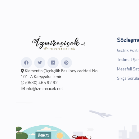
Sözleşme
Gizlilik Polit
Teslimat Şar
Mesafeli Sat
Klementin Çiçekçilik Fazılbey caddesi No:
101-A Karşıyaka İzmir
Sıkça Sorula
(0530) 465 92 92
info@izmirecicek.net