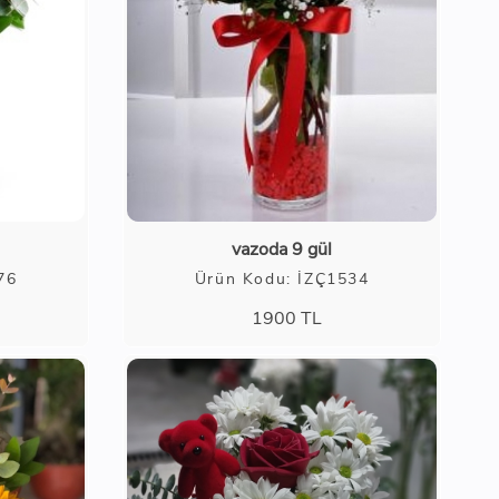
vazoda 9 gül
76
Ürün Kodu: İZÇ1534
1900
TL