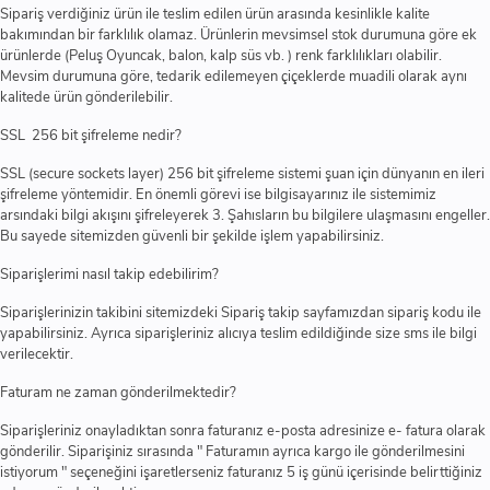
Sipariş verdiğiniz ürün ile teslim edilen ürün arasında kesinlikle kalite
bakımından bir farklılık olamaz. Ürünlerin mevsimsel stok durumuna göre ek
ürünlerde (Peluş Oyuncak, balon, kalp süs vb. ) renk farklılıkları olabilir.
Mevsim durumuna göre, tedarik edilemeyen çiçeklerde muadili olarak aynı
kalitede ürün gönderilebilir.
SSL 256 bit şifreleme nedir?
SSL (secure sockets layer) 256 bit şifreleme sistemi şuan için dünyanın en ileri
şifreleme yöntemidir. En önemli görevi ise bilgisayarınız ile sistemimiz
arsındaki bilgi akışını şifreleyerek 3. Şahısların bu bilgilere ulaşmasını engeller.
Bu sayede sitemizden güvenli bir şekilde işlem yapabilirsiniz.
Siparişlerimi nasıl takip edebilirim?
Siparişlerinizin takibini sitemizdeki Sipariş takip sayfamızdan sipariş kodu ile
yapabilirsiniz. Ayrıca siparişleriniz alıcıya teslim edildiğinde size sms ile bilgi
verilecektir.
Faturam ne zaman gönderilmektedir?
Siparişleriniz onayladıktan sonra faturanız e-posta adresinize e- fatura olarak
gönderilir. Siparişiniz sırasında " Faturamın ayrıca kargo ile gönderilmesini
istiyorum " seçeneğini işaretlerseniz faturanız 5 iş günü içerisinde belirttiğiniz