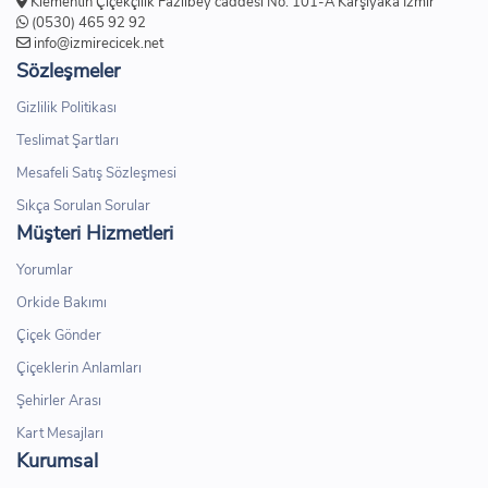
Klementin Çiçekçilik Fazılbey caddesi No: 101-A Karşıyaka İzmir
(0530) 465 92 92
info@izmirecicek.net
Sözleşmeler
Gizlilik Politikası
Teslimat Şartları
Mesafeli Satış Sözleşmesi
Sıkça Sorulan Sorular
Müşteri Hizmetleri
Yorumlar
Orkide Bakımı
Çiçek Gönder
Çiçeklerin Anlamları
Şehirler Arası
Kart Mesajları
Kurumsal