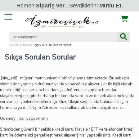
Hemen
Sipariş ver
, Sevdiklerini
Mutlu Et.
En çok arananlar:
çiçek kutusu
,
hediye sepeti
Sıkça Sorulan Sorular
[site_adi] müşteri memnuniyetini birinci planda tutmaktadır. Bu sebeple
sitemizden yapmış olduğunuz ya da yapacağınız alışverişler ile ilgili olarak
merak ettiğiniz sorulara hazırlamış olduğumuz cevaplara buradan
ulaşabileceğiniz gibi, herhangi bir konuda yardım ve destek alabilmek yada
sorularınızı yönlendirebilmek için Bize Ulaşın sayfasında bulunan İletişim
Formu'nu ya da İletişim Adreslerimizi kullanarak bizlere ulaşabilirsiniz..
Ödemeyi nasıl yapabilirim?
Sitemizden güvenli bir şekilde kredi kartı, Havale / EFT ve telefondan kredi
kartı ile ödemenizi gerçekleştirerek alışverişinizi yapabilirsiniz. Kredi kartı