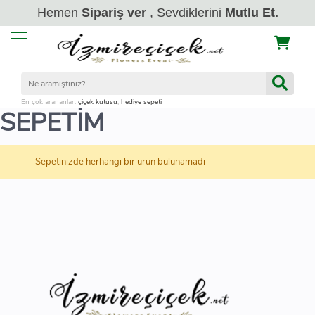
Hemen
Sipariş ver
, Sevdiklerini
Mutlu Et.
En çok arananlar:
çiçek kutusu
,
hediye sepeti
SEPETİM
Sepetinizde herhangi bir ürün bulunamadı