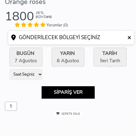
Orange roses
1800
,00 TL
(KDV Dahil)
Yorumlar (0)
GÖNDERILECEK BÖLGEYI SEÇINIZ
BUGÜN
YARIN
TARİH
7 Ağustos
8 Ağustos
İleri Tarih
SİPARİŞ VER
SEPETE EKLE