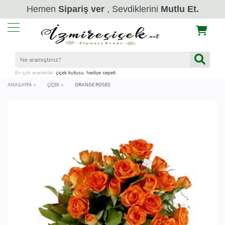
Hemen
Sipariş ver
, Sevdiklerini
Mutlu Et.
En çok arananlar:
çiçek kutusu
,
hediye sepeti
ANASAYFA >
ÇIÇEK >
ORANGE ROSES