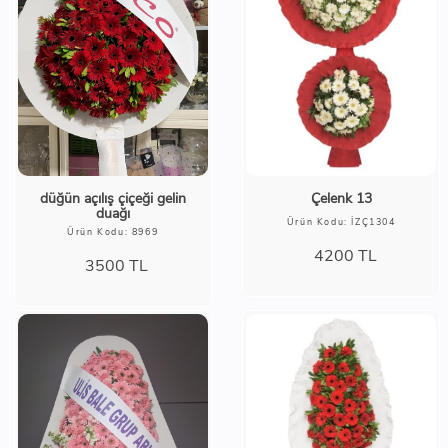
düğün açılış çiçeği gelin
Çelenk 13
duağı
Ürün Kodu: İZÇ1304
Ürün Kodu: 8969
4200
TL
3500
TL