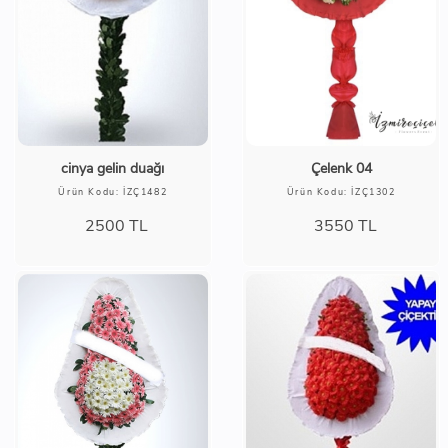
cinya gelin duağı
Çelenk 04
Ürün Kodu: İZÇ1482
Ürün Kodu: İZÇ1302
2500
TL
3550
TL