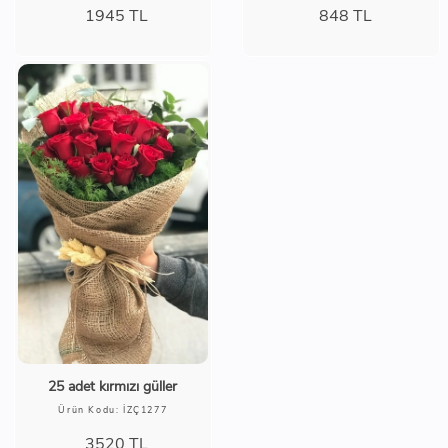
1945
TL
848
TL
25 adet kırmızı güller
Ürün Kodu: İZÇ1277
3520
TL