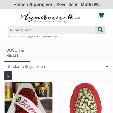
Hemen
Sipariş ver
, Sevdiklerini
Mutlu Et.
En çok arananlar:
çiçek kutusu
,
hediye sepeti
DÜĞÜN &
NIKAH
1