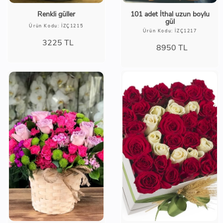
Renkli güller
101 adet İthal uzun boylu
gül
Ürün Kodu: İZÇ1215
Ürün Kodu: İZÇ1217
3225
TL
8950
TL