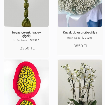
beyaz çelenk (yapay
Kucak dolusu cibsofilya
çiçek)
Ürün Kodu: İZÇ1290
Ürün Kodu: İZÇ1506
3850
TL
2350
TL