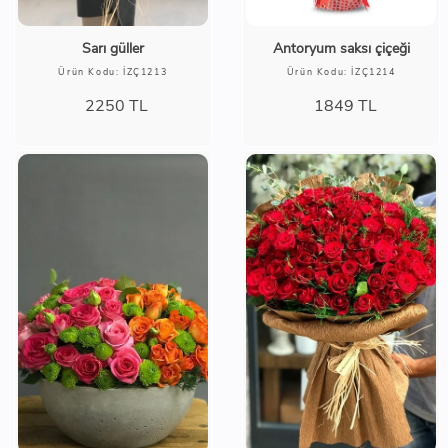
Sarı güller
Antoryum saksı çiçeği
Ürün Kodu: İZÇ1213
Ürün Kodu: İZÇ1214
2250
TL
1849
TL