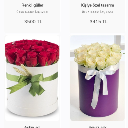
Renkli güller
Kişiye özel tasarım
Ürün Kodu: İZÇ1218
Ürün Kodu: İZÇ1223
3500
TL
3415
TL
Aşkın adı
Beyaz aşk