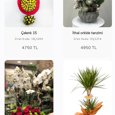
Çelenk 15
İthal orkide tanzimi
Ürün Kodu: İZÇ1305
Ürün Kodu: İZÇ1274
4750
TL
4950
TL