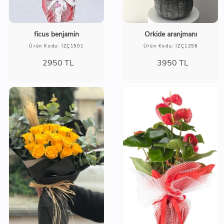
ficus benjamin
Orkide aranjmanı
Ürün Kodu: İZÇ1501
Ürün Kodu: İZÇ1256
2950
TL
3950
TL