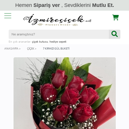
Hemen
Sipariş ver
, Sevdiklerini
Mutlu Et.
En çok arananlar:
çiçek kutusu
,
hediye sepeti
ANASAYFA >
ÇIÇEK >
7 KIRMIZI GÜL BUKETI