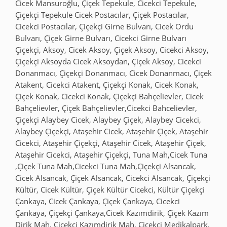
Cicek Mansuroğlu, Çiçek Tepekule, Cicekci Tepekule,
Çiçekçi Tepekule Cicek Postacılar, Çiçek Postacılar,
Cicekci Postacılar, Çiçekçi Girne Bulvarı, Cicek Ordu
Bulvarı, Çiçek Girne Bulvarı, Cicekci Girne Bulvarı
Çiçekçi, Aksoy, Cicek Aksoy, Çiçek Aksoy, Cicekci Aksoy,
Çiçekçi Aksoyda Cicek Aksoydan, Çiçek Aksoy, Cicekci
Donanmacı, Çiçekçi Donanmacı, Cicek Donanmacı, Çiçek
Atakent, Cicekci Atakent, Çiçekçi Konak, Cicek Konak,
Çiçek Konak, Cicekci Konak, Çiçekçi Bahçelievler, Cicek
Bahçelievler, Çiçek Bahçelievler,Cicekci Bahcelievler,
Çiçekçi Alaybey Cicek, Alaybey Çiçek, Alaybey Cicekci,
Alaybey Çiçekçi, Ataşehir Cicek, Ataşehir Çiçek, Ataşehir
Cicekci, Ataşehir Çiçekçi, Ataşehir Cicek, Ataşehir Çiçek,
Ataşehir Cicekci, Ataşehir Çiçekçi, Tuna Mah,Cicek Tuna
,Çiçek Tuna Mah,Cicekci Tuna Mah,Çiçekçi Alsancak,
Cicek Alsancak, Çiçek Alsancak, Cicekci Alsancak, Çiçekçi
Kültür, Cicek Kültür, Çiçek Kültür Cicekci, Kültür Çiçekçi
Çankaya, Cicek Çankaya, Çiçek Çankaya, Cicekci
Çankaya, Çiçekçi Çankaya,Cicek Kazımdirik, Çiçek Kazım
Dirik Mah, Cicekci Kazımdirik Mah, Çiçekçi Medikalpark,