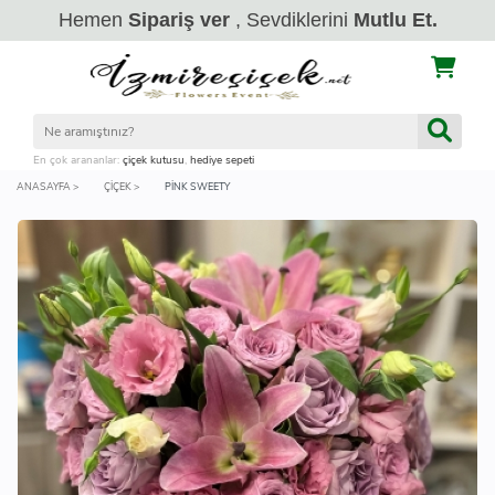
Hemen
Sipariş ver
, Sevdiklerini
Mutlu Et.
En çok arananlar:
çiçek kutusu
,
hediye sepeti
ANASAYFA >
ÇIÇEK >
PINK SWEETY