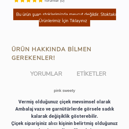
Yorumlar (0)
Bu ürün şuan stoklarimizda mevcut değildir. Stoktakı
Ürünlerimiz İçin Tıklayınız
ÜRÜN HAKKINDA BILMEN
GEREKENLER!
YORUMLAR
ETIKETLER
pink sweety
Vermiş olduğunuz çiçek mevsimsel olarak
Ambalaj vazo ve garnütürlerde görsele sadık
kalarak değişiklik gösterebilir.
Çiçek siparişiniz alıcı kişinin belirtmiş olduğunuz