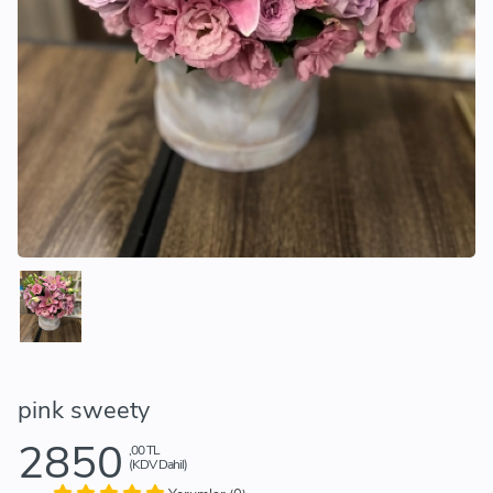
pink sweety
2850
,00 TL
(KDV Dahil)