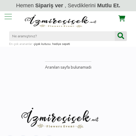
Hemen
Sipariş ver
, Sevdiklerini
Mutlu Et.
En çok arananlar:
çiçek kutusu
,
hediye sepeti
Aranılan sayfa bulunamadı