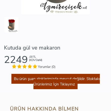
Kutuda gül ve makaron
2249
,00 TL
(KDV Dahil)
Yorumlar (0)
Bu ürün şuan stoklarimizda mevcut değildir. Stoktakı
Ürünlerimiz İçin Tıklayınız
ÜRÜN HAKKINDA BILMEN