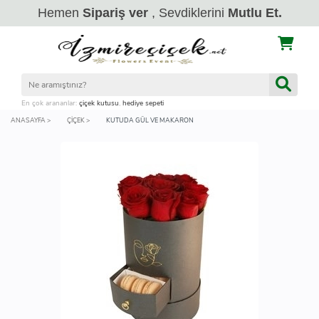
Hemen
Sipariş ver
, Sevdiklerini
Mutlu Et.
En çok arananlar:
çiçek kutusu
,
hediye sepeti
ANASAYFA >
ÇIÇEK >
KUTUDA GÜL VE MAKARON