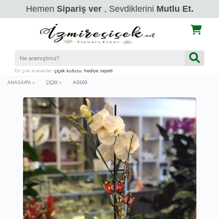
Hemen
Sipariş ver
, Sevdiklerini
Mutlu Et.
En çok arananlar:
çiçek kutusu
,
hediye sepeti
ANASAYFA >
ÇIÇEK >
ASS03