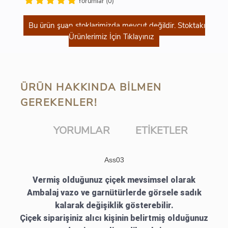
Yorumlar (0)
Bu ürün şuan stoklarimizda mevcut değildir. Stoktakı
Ürünlerimiz İçin Tıklayınız
ÜRÜN HAKKINDA BILMEN
GEREKENLER!
YORUMLAR
ETIKETLER
Ass03
Vermiş olduğunuz çiçek mevsimsel olarak
Ambalaj vazo ve garnütürlerde görsele sadık
kalarak değişiklik gösterebilir.
Çiçek siparişiniz alıcı kişinin belirtmiş olduğunuz