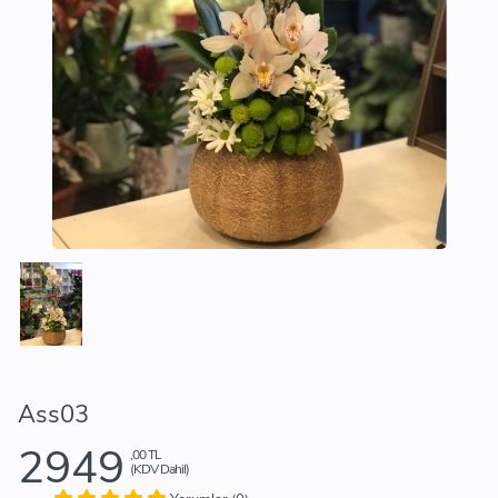
Ass03
2949
,00 TL
(KDV Dahil)